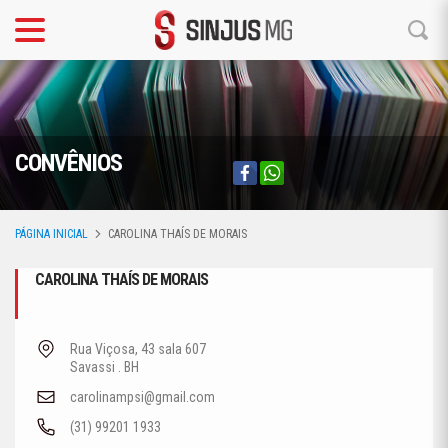
CONVÊNIOS
PÁGINA INICIAL
CAROLINA THAÍS DE MORAIS
CAROLINA THAÍS DE MORAIS
Rua Viçosa, 43 sala 607
Savassi . BH
carolinampsi@gmail.com
(31) 99201 1933