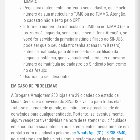
TJMMG;
Peça para o atendente conferir o seu cadastro, que é pelo
número da sua matrícula no TJMG ou no TJMMG. Atenção,
o cadastro não é feito pelo CPF;
Informe o número da matrícula no TJMG ou no TJMMG (sem
os zeros à esquerda, sem letras e sem hífen). Atenção, se
você for servidor da primeira instância filiado ao SINJUS,
pode ser que o seu cadastro tenha apenas um 0 (zero)
antes da matrícula, para diferenciá-lo de um filiado da
segunda instância, que eventualmente pode ter o mesmo
número de matrícula no cadastro do Sindicato bem como
no da Araujo;
Usufrua do seu desconto.
EM CASO DE PROBLEMAS
A Drogaria Araujo tem 250 lojas em 29 cidades do estado de
Minas Gerais, e o convênio do SINJUS é válido para todas elas.
Trata-se de uma rede grande, que não abre a possibilidade de
convênios para qualquer entidade. Portanto, se, eventualmente,
algum vendedor tiver dúvidas na hora de te atender ou dificuldade
em encontrar a sua matrícula no sistema, entre imediatamente em
contato com o sindicato pelo nosso
WhatsApp (31) 98738-8640
,
pois estamos em linha direta com a gerência-geral da rede, que