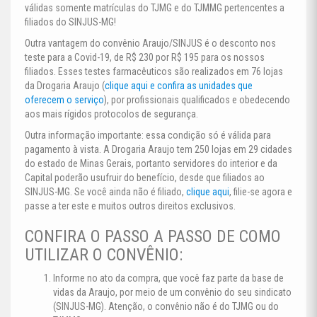
válidas somente matrículas do TJMG e do TJMMG pertencentes a
filiados do SINJUS-MG!
Outra vantagem do convênio Araujo/SINJUS é o desconto nos
teste para a Covid-19, de R$ 230 por R$ 195 para os nossos
filiados. Esses testes farmacêuticos são realizados em 76 lojas
da Drogaria Araujo (
clique aqui e confira as unidades que
oferecem o serviço
), por profissionais qualificados e obedecendo
aos mais rígidos protocolos de segurança.
Outra informação importante: essa condição só é válida para
pagamento à vista. A Drogaria Araujo tem 250 lojas em 29 cidades
do estado de Minas Gerais, portanto servidores do interior e da
Capital poderão usufruir do benefício, desde que filiados ao
SINJUS-MG. Se você ainda não é filiado,
clique
aqui
, filie-se agora e
passe a ter este e muitos outros direitos exclusivos.
CONFIRA O PASSO A PASSO DE COMO
UTILIZAR O CONVÊNIO:
Informe no ato da compra, que você faz parte da base de
vidas da Araujo, por meio de um convênio do seu sindicato
(SINJUS-MG). Atenção, o convênio não é do TJMG ou do