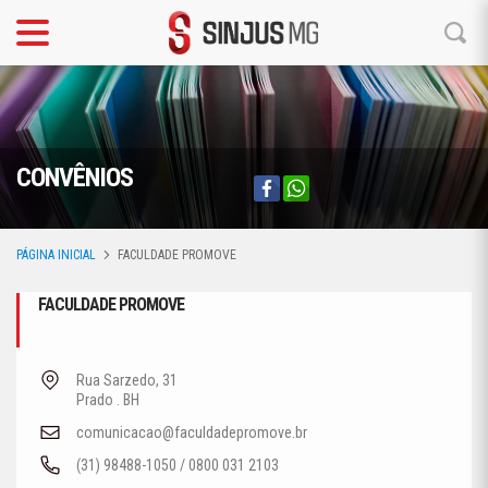
CONVÊNIOS
PÁGINA INICIAL
FACULDADE PROMOVE
FACULDADE PROMOVE
Rua Sarzedo, 31
Prado . BH
comunicacao@faculdadepromove.br
(31) 98488-1050 / 0800 031 2103