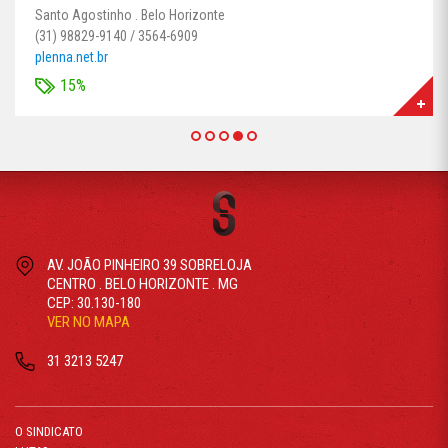
Santo Agostinho . Belo Horizonte
(31) 98829-9140 / 3564-6909
plenna.net.br
15%
AV. JOÃO PINHEIRO 39 SOBRELOJA
CENTRO . BELO HORIZONTE . MG
CEP: 30.130-180
VER NO MAPA
31 3213 5247
O SINDICATO