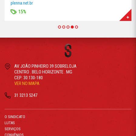
plenna.net.br
15%
AV. JOÃO PINHEIRO 39 SOBRELOJA
CENTRO . BELO HORIZONTE . MG
CEP: 30.130-180
VER NO MAPA
31 3213 5247
O SINDICATO
LUTAS
SERVIÇOS
CONVÊNIOS