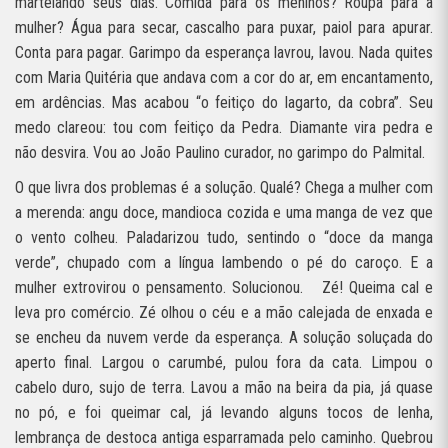
martelando seus dias. Comida para os meninos? Roupa para a
mulher? Água para secar, cascalho para puxar, paiol para apurar.
Conta para pagar. Garimpo da esperança lavrou, lavou. Nada quites
com Maria Quitéria que andava com a cor do ar, em encantamento,
em ardências. Mas acabou “o feitiço do lagarto, da cobra”. Seu
medo clareou: tou com feitiço da Pedra. Diamante vira pedra e
não desvira. Vou ao João Paulino curador, no garimpo do Palmital.
O que livra dos problemas é a solução. Qualé? Chega a mulher com
a merenda: angu doce, mandioca cozida e uma manga de vez que
o vento colheu. Paladarizou tudo, sentindo o “doce da manga
verde”, chupado com a língua lambendo o pé do caroço. E a
mulher extrovirou o pensamento. Solucionou.
Zé! Queima cal e
leva pro comércio. Zé olhou o céu e a mão calejada de enxada e
se encheu da nuvem verde da esperança. A solução soluçada do
aperto final. Largou o carumbé, pulou fora da cata. Limpou o
cabelo duro, sujo de terra. Lavou a mão na beira da pia, já quase
no pó, e foi queimar cal, já levando alguns tocos de lenha,
lembrança de destoca antiga esparramada pelo caminho. Quebrou