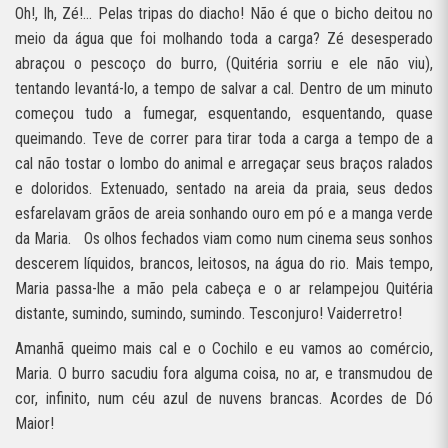
Oh!, Ih, Zé!… Pelas tripas do diacho! Não é que o bicho deitou no
meio da água que foi molhando toda a carga? Zé desesperado
abraçou o pescoço do burro, (Quitéria sorriu e ele não viu),
tentando levantá-lo, a tempo de salvar a cal. Dentro de um minuto
começou tudo a fumegar, esquentando, esquentando, quase
queimando. Teve de correr para tirar toda a carga a tempo de a
cal não tostar o lombo do animal e arregaçar seus braços ralados
e doloridos. Extenuado, sentado na areia da praia, seus dedos
esfarelavam grãos de areia sonhando ouro em pó e a manga verde
da Maria.
Os olhos fechados viam como num cinema seus sonhos
descerem líquidos, brancos, leitosos, na água do rio. Mais tempo,
Maria passa-lhe a mão pela cabeça e o ar relampejou Quitéria
distante, sumindo, sumindo, sumindo. Tesconjuro! Vaiderretro!
Amanhã queimo mais cal e o Cochilo e eu vamos ao comércio,
Maria. O burro sacudiu fora alguma coisa, no ar, e transmudou de
cor, infinito, num céu azul de nuvens brancas. Acordes de Dó
Maior!