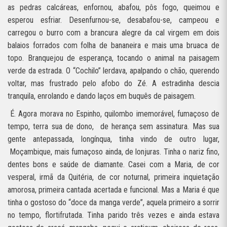
as pedras calcáreas, enfornou, abafou, pôs fogo, queimou e
esperou esfriar. Desenfurnou-se, desabafou-se, campeou e
carregou o burro com a brancura alegre da cal virgem em dois
balaios forrados com folha de bananeira e mais uma bruaca de
topo. Branquejou de esperança, tocando o animal na paisagem
verde da estrada. O “Cochilo” lerdava, apalpando o chão, querendo
voltar, mas frustrado pelo afobo do Zé. A estradinha descia
tranquila, enrolando e dando laços em buquês de paisagem.
É. Agora morava no Espinho, quilombo imemorável, fumaçoso de
tempo, terra sua de dono,
de herança sem assinatura. Mas sua
gente antepassada, longínqua, tinha vindo de outro lugar,
Moçambique, mais fumaçoso ainda, de lonjuras. Tinha o nariz fino,
dentes bons e saúde de diamante. Casei com a Maria, de cor
vesperal, irmã da Quitéria, de cor noturnal, primeira inquietação
amorosa, primeira cantada acertada e funcional. Mas a Maria é que
tinha o gostoso do “doce da manga verde”, aquela primeiro a sorrir
no tempo, flortifrutada. Tinha parido três vezes e ainda estava