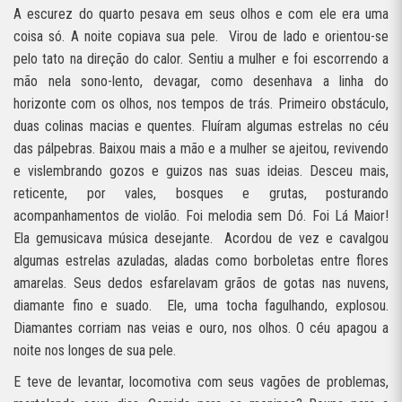
A escurez do quarto pesava em seus olhos e com ele era uma
coisa só. A noite copiava sua pele.
Virou de lado e orientou-se
pelo tato na direção do calor. Sentiu a mulher e foi escorrendo a
mão nela sono-lento, devagar, como desenhava a linha do
horizonte com os olhos, nos tempos de trás. Primeiro obstáculo,
duas colinas macias e quentes. Fluíram algumas estrelas no céu
das pálpebras. Baixou mais a mão e a mulher se ajeitou, revivendo
e vislembrando gozos e guizos nas suas ideias. Desceu mais,
reticente, por vales, bosques e grutas, posturando
acompanhamentos de violão. Foi melodia sem Dó. Foi Lá Maior!
Ela gemusicava música desejante.
Acordou de vez e cavalgou
algumas estrelas azuladas, aladas como borboletas entre flores
amarelas. Seus dedos esfarelavam grãos de gotas nas nuvens,
diamante fino e suado.
Ele, uma tocha fagulhando, explosou.
Diamantes corriam nas veias e ouro, nos olhos. O céu apagou a
noite nos longes de sua pele.
E teve de levantar, locomotiva com seus vagões de problemas,