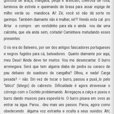
gostosa de araçá, mangaba, pequi e araticum, cheirosa de rosa,
luminosa de estrela e queimando de brasa para assar espiga de
milho verde ou
mandioca. Ai! Zé; você só não dá sorte no
garimpo. Também diamante não é mulher, né?! Vendo esta cal
pro
Artur
e compro
um vestidinho para ela e ainda
vou dar uma
calcinha, que ela anda sem, coitada! Caminhava matudando esses
presentes.
O rio era do Bateeiro, por ser dos antigos faiscadores portugueses
e negros fugidos para cá, bateadores.
Quanto diamante por aqui,
meu Deus! Ainda deve ter muitos. Vou me desencantar. O burro
arrenegava. Será que tem alguma diaba de pedra ou cavaco de
pau debaixo do suadouro da cangalha? Olhou, e nada! Carga
pesada? – não. Em vez de tocar o burro, passou a puxá_lo pelo
“lático” (látego) do cabresto. Dificuldade é agora atravessar o
córrego com o Cochilo problemando. Arregaçou a calça e puxou o
burro dando muxoxo para espevitá-lo. O burro pisava em ovos ao
entrar na água. Parou… deu mais uns passos. Parou, agora como
obedecendo
àlguma voz estranha e oculta a seus ouvidos. Ah!,