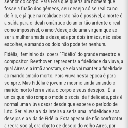
senhor do corpo. Para Fora que queria um homem que
fosse a fusão dos gêmeos, seu desejo só se realiza no
delírio, e já que na realidade isto não é possível, a morte é
a saída para o ideal romântico do amor tão ardente e real
como impossível, o amor/desejo de uma virgem que ao
ser a mulher amada e desejada por dois irmãos, não sabe
escolher, e amando os dois não pode ter nenhum.
Fidélia, feminino da opera “Fidélio” do grande maestro e
compositor Beethoven representa a fidelidade da viuva, a
qual Aires e a irmã apostam, se ela vai manter a fidelidade
ao marido amado morto. Pois viuva nesta epoca é para
sempre. Mas Fidélia é jovem e mesmo ainda amando o
marido morto tem a vida, o corpo e seus desejos. É a
unica que não rompe o modelo social de fidelidade, pois é
normal uma viúva casar desde que espere o período de
luto. Ser viuva a vida inteira a seria uma infidelidade aos
desejos e a vida de Fidélia. Esta apesar de não confrontar
a regra social, era objeto de desejo do velho Aires, por