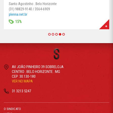
Santo Agostinho . Belo Horizonte
(31) 98829-9140 / 3564-6909
plenna.net.br
15%
AV. JOÃO PINHEIRO 39 SOBRELOJA
CENTRO . BELO HORIZONTE . MG
CEP: 30.130-180
VER NO MAPA
31 3213 5247
O SINDICATO