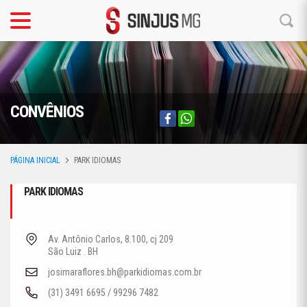
CONVÊNIOS
PÁGINA INICIAL
PARK IDIOMAS
PARK IDIOMAS
Av. Antônio Carlos, 8.100, cj 209
São Luiz . BH
josimaraflores.bh@parkidiomas.com.br
(31) 3491 6695 / 99296 7482