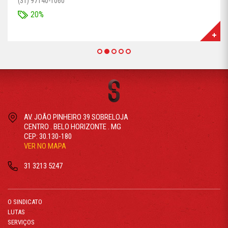
(31) 97140-1060
20%
AV. JOÃO PINHEIRO 39 SOBRELOJA
CENTRO . BELO HORIZONTE . MG
CEP: 30.130-180
VER NO MAPA
31 3213 5247
O SINDICATO
LUTAS
SERVIÇOS