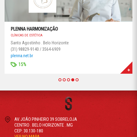
PLENNA HARMONIZAÇÃO
CLÍNICAS DE ESTÉTICA
Santo Agostinho . Belo Horizonte
(31) 98829-9140 / 3564-6909
plenna.net.br
15%
AV. JOÃO PINHEIRO 39 SOBRELOJA
CENTRO . BELO HORIZONTE . MG
CEP: 30.130-180
VER NO MAPA