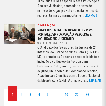
Judiciários C, nas especialidades Psicólogo e
Analista Judiciário, aprovados dentro do
número de vagas previsto no edital. A medida
representa mais uma importante ...
LEIA MAIS
COOPERAÇÃO
PARCERIA ENTRE SINJUS-MG E ENM VAI
FORTALECER FORMAÇÃO, PESQUISA E
INCLUSÃO NO JUDICIÁRIO
SEXTA-FEIRA, 24/07/26 16:01
O Sindicato dos Servidores da Justiça de 2ª
Instância do Estado de Minas Gerais (SINJUS-
MG), por meio da Diretoria de Acessibilidade e
Inclusão e do Núcleo da Pessoa com
Deficiência (NPD), firmou, nesta quarta-feira, 23
de julho, um Acordo de Cooperação Técnica,
Acadêmica e Científica com a Escola Nacional
da Magistratura (ENM). A princípio, a ...
LEIA MAIS
1
2
3
4
5
...
10
20
30