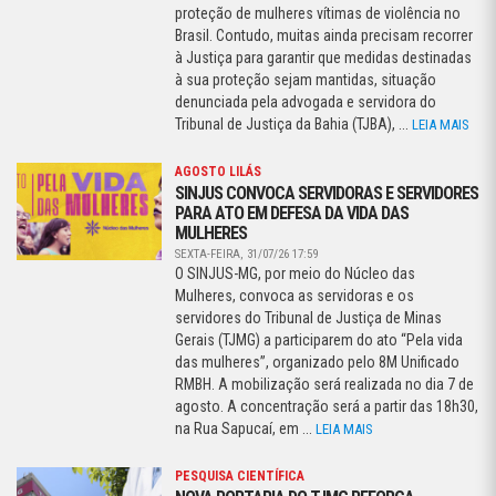
proteção de mulheres vítimas de violência no
Brasil. Contudo, muitas ainda precisam recorrer
à Justiça para garantir que medidas destinadas
à sua proteção sejam mantidas, situação
denunciada pela advogada e servidora do
Tribunal de Justiça da Bahia (TJBA), ...
LEIA MAIS
AGOSTO LILÁS
SINJUS CONVOCA SERVIDORAS E SERVIDORES
PARA ATO EM DEFESA DA VIDA DAS
MULHERES
SEXTA-FEIRA, 31/07/26 17:59
O SINJUS-MG, por meio do Núcleo das
Mulheres, convoca as servidoras e os
servidores do Tribunal de Justiça de Minas
Gerais (TJMG) a participarem do ato “Pela vida
das mulheres”, organizado pelo 8M Unificado
RMBH. A mobilização será realizada no dia 7 de
agosto. A concentração será a partir das 18h30,
na Rua Sapucaí, em ...
LEIA MAIS
PESQUISA CIENTÍFICA