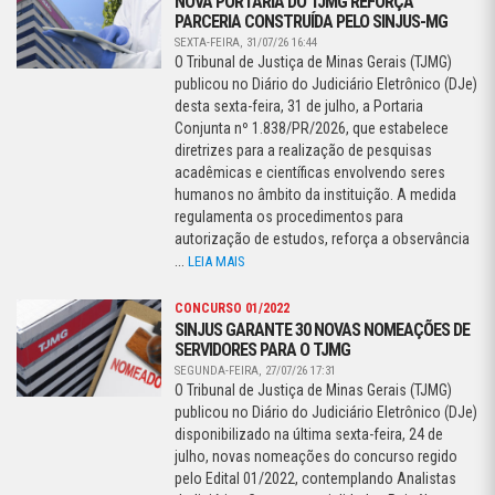
NOVA PORTARIA DO TJMG REFORÇA
PARCERIA CONSTRUÍDA PELO SINJUS-MG
SEXTA-FEIRA, 31/07/26 16:44
O Tribunal de Justiça de Minas Gerais (TJMG)
publicou no Diário do Judiciário Eletrônico (DJe)
desta sexta-feira, 31 de julho, a Portaria
Conjunta nº 1.838/PR/2026, que estabelece
diretrizes para a realização de pesquisas
acadêmicas e científicas envolvendo seres
humanos no âmbito da instituição. A medida
regulamenta os procedimentos para
autorização de estudos, reforça a observância
...
LEIA MAIS
CONCURSO 01/2022
SINJUS GARANTE 30 NOVAS NOMEAÇÕES DE
SERVIDORES PARA O TJMG
SEGUNDA-FEIRA, 27/07/26 17:31
O Tribunal de Justiça de Minas Gerais (TJMG)
publicou no Diário do Judiciário Eletrônico (DJe)
disponibilizado na última sexta-feira, 24 de
julho, novas nomeações do concurso regido
pelo Edital 01/2022, contemplando Analistas