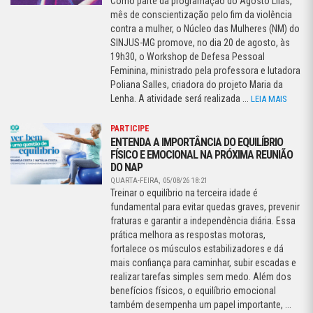
Como parte da programação do Agosto Lilás,
mês de conscientização pelo fim da violência
contra a mulher, o Núcleo das Mulheres (NM) do
SINJUS-MG promove, no dia 20 de agosto, às
19h30, o Workshop de Defesa Pessoal
Feminina, ministrado pela professora e lutadora
Poliana Salles, criadora do projeto Maria da
Lenha. A atividade será realizada ...
LEIA MAIS
PARTICIPE
ENTENDA A IMPORTÂNCIA DO EQUILÍBRIO
FÍSICO E EMOCIONAL NA PRÓXIMA REUNIÃO
DO NAP
QUARTA-FEIRA, 05/08/26 18:21
Treinar o equilíbrio na terceira idade é
fundamental para evitar quedas graves, prevenir
fraturas e garantir a independência diária. Essa
prática melhora as respostas motoras,
fortalece os músculos estabilizadores e dá
mais confiança para caminhar, subir escadas e
realizar tarefas simples sem medo. Além dos
benefícios físicos, o equilíbrio emocional
também desempenha um papel importante, ...