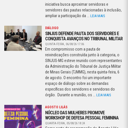
iniciativa busca aproximar servidoras e
servidores das pautas relacionadas à inclusão,
ampliar a participação da ...
LEIA MAIS
DIÁLOGO
SINJUS DEFENDE PAUTA DOS SERVIDORES E
CONQUISTA AVANÇOS NO TRIBUNAL MILITAR
QUINTA-FEIRA, 06/08/26 17:06
Em compromisso com a pauta de
reivindicações construída junto à categoria, o
SINJUS-MG esteve reunido com representantes
da Administração do Tribunal de Justiça Militar
de Minas Gerais (TJMMG), nesta quinta-feira, 6
de agosto. O encontro foi um importante
espaço de diálogo sobre as demandas
específicas dos servidores e servidoras do
órgão. Durante a reunião, os ...
LEIA MAIS
AGOSTO LILÁS
NÚCLEO DAS MULHERES PROMOVE
WORKSHOP DE DEFESA PESSOAL FEMININA
QUARTA-FEIRA, 05/08/26 18:24