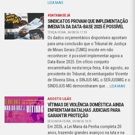
LEIA MAIS
#DATABASEJÁ
SINDICATOS PROVAM QUE IMPLEMENTAÇÃO
IMEDIATA DA DATA-BASE 2025 É POSSÍVEL
TERÇA-FEIRA, 04/08/26 17:59
Os dados orçamentários disponíveis apontam
para uma conclusão que o Tribunal de Justiça
de Minas Gerais (TJMG) insiste em não
reconhecer: é possível implementar agora a
Data-Base 2025. Em ofício conjunto
encaminhado nesta terça-feira, 4 de agosto, ao
presidente do Tribunal, desembargador Vicente
de Oliveira Silva, o SINJUS-MG, o SERJUSMIG e o
SINDOJUS-MG demonstraram que ...
LEIA MAIS
AGOSTO LILÁS
VÍTIMAS DE VIOLÊNCIA DOMÉSTICA AINDA
ENFRENTAM BATALHAS JUDICIAIS PARA
GARANTIR PROTEÇÃO
SEGUNDA-FEIRA, 03/08/26 18:51
Em 2026, a Lei Maria da Penha completa 20
anos, trazendo grandes avanços na luta e na