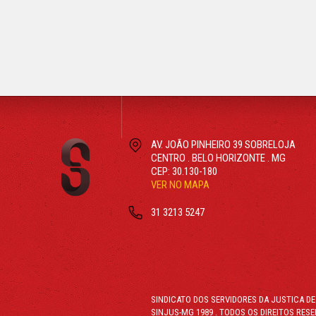
ver mais
AV. JOÃO PINHEIRO 39 SOBRELOJA
CENTRO . BELO HORIZONTE . MG
CEP: 30.130-180
VER NO MAPA
31 3213 5247
Fale conosco
SINDICATO DOS SERVIDORES DA JUSTICA DE
SINJUS-MG 1989 . TODOS OS DIREITOS RES
NOEMA DESIGN