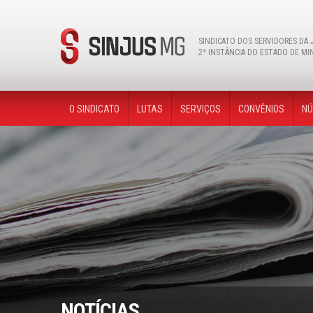
Instagram
facebook
youtube
twitter
flickr
SINDICATO DOS SERVIDORES DA 
2ª INSTÂNCIA DO ESTADO DE MI
O SINDICATO
LUTAS
SERVIÇOS
CONVÊNIOS
NÚ
NOTÍCIAS