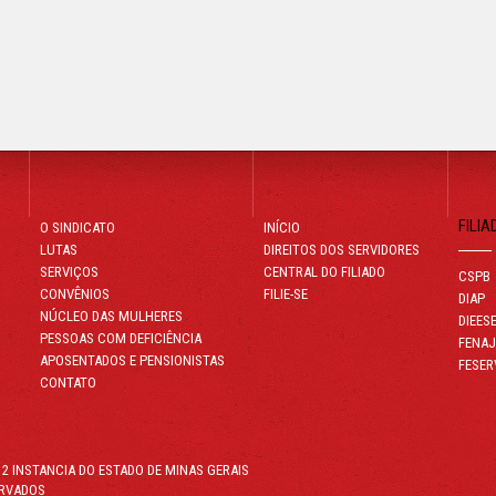
FILIA
O SINDICATO
INÍCIO
LUTAS
DIREITOS DOS SERVIDORES
SERVIÇOS
CENTRAL DO FILIADO
CSPB
CONVÊNIOS
FILIE-SE
DIAP
NÚCLEO DAS MULHERES
DIEES
PESSOAS COM DEFICIÊNCIA
FENA
APOSENTADOS E PENSIONISTAS
FESER
CONTATO
 2 INSTANCIA DO ESTADO DE MINAS GERAIS
ERVADOS