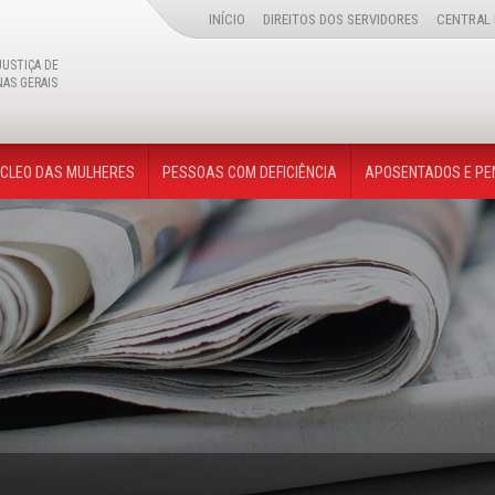
INÍCIO
DIREITOS DOS SERVIDORES
CENTRAL 
JUSTIÇA DE
NAS GERAIS
Buscar
CLEO DAS MULHERES
PESSOAS COM DEFICIÊNCIA
APOSENTADOS E PE