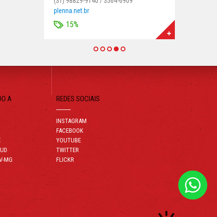
(31) 98829-9140 / 3564-6909
plenna.net.br
15%
DO A
REDES SOCIAIS
INSTAGRAM
FACEBOOK
E
YOUTUBE
JUD
TWITTER
V-MG
FLICKR