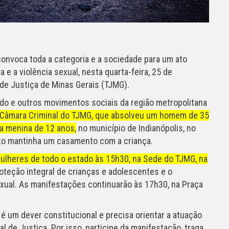
onvoca toda a categoria e a sociedade para um ato
 e a violência sexual, nesta quarta-feira, 25 de
l de Justiça de Minas Gerais (TJMG).
ado e outros movimentos sociais da região metropolitana
ª Câmara Criminal do TJMG, que absolveu um homem de 35
a menina de 12 anos,
no município de Indianópolis, no
ito mantinha um casamento com a criança.
mulheres de todo o estado às 15h30, na Sede do TJMG, na
oteção integral de crianças e adolescentes e o
ual. As manifestações continuarão às 17h30, na Praça
é um dever constitucional e precisa orientar a atuação
al de Justiça. Por isso, participe da manifestação, traga