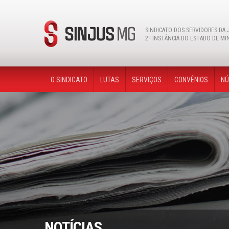
Instagram
facebook
youtube
twitter
flickr
SINDICATO DOS SERVIDORES DA 
2ª INSTÂNCIA DO ESTADO DE MI
O SINDICATO
LUTAS
SERVIÇOS
CONVÊNIOS
NÚ
NOTÍCIAS