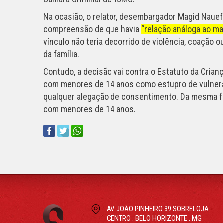
Na ocasião, o relator, desembargador Magid Nauef 
ver mais
compreensão de que havia
“relação análoga ao ma
vínculo não teria decorrido de violência, coação 
da família.
Contudo, a decisão vai contra o Estatuto da Cria
com menores de 14 anos como estupro de vulner
qualquer alegação de consentimento. Da mesma for
com menores de 14 anos.
AV. JOÃO PINHEIRO 39 SOBRELOJA
CENTRO . BELO HORIZONTE . MG