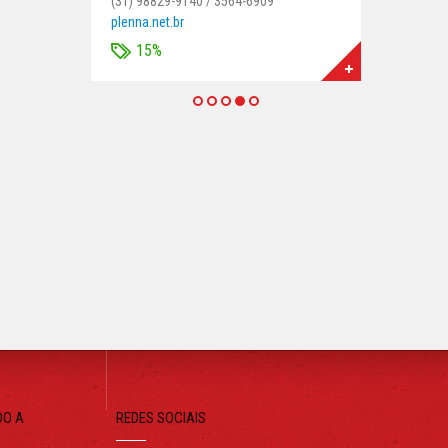
(31) 98829-9140 / 3564-6909
plenna.net.br
15%
DO A
REDES SOCIAIS