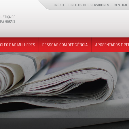
INÍCIO
DIREITOS DOS SERVIDORES
CENTRAL 
JUSTIÇA DE
NAS GERAIS
Buscar
CLEO DAS MULHERES
PESSOAS COM DEFICIÊNCIA
APOSENTADOS E PE