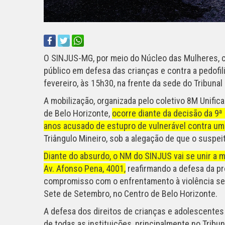
O SINJUS-MG, por meio do Núcleo das Mulheres, c
público em defesa das crianças e contra a pedofilia
fevereiro, às 15h30, na frente da sede do Tribuna
A mobilização, organizada pelo coletivo 8M Unific
de Belo Horizonte,
ocorre diante da decisão da 9
anos acusado de estupro de vulnerável contra um
Triângulo Mineiro, sob a alegação de que o suspe
Diante do absurdo, o NM do SINJUS vai se unir a 
Av. Afonso Pena, 4001,
reafirmando a defesa da pr
compromisso com o enfrentamento à violência sex
Sete de Setembro, no Centro de Belo Horizonte.
A defesa dos direitos de crianças e adolescentes 
de todas as instituições, principalmente no Tribun