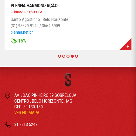
PLENNA HARMONIZAÇÃO
CLÍNICAS DE ESTÉTICA
Santo Agostinho . Belo Horizonte
(31) 98829-9140 / 3564-6909
plenna.net.br
15%
AV. JOÃO PINHEIRO 39 SOBRELOJA
CENTRO . BELO HORIZONTE . MG
CEP: 30.130-180
VER NO MAPA
31 3213 5247