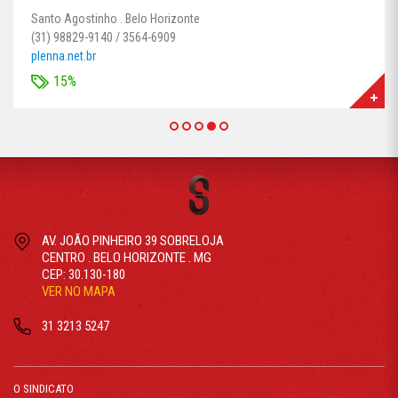
Santo Agostinho . Belo Horizonte
(31) 98829-9140 / 3564-6909
plenna.net.br
15%
AV. JOÃO PINHEIRO 39 SOBRELOJA
CENTRO . BELO HORIZONTE . MG
CEP: 30.130-180
VER NO MAPA
31 3213 5247
O SINDICATO