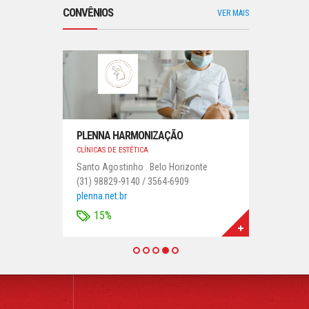
CONVÊNIOS
VER MAIS
PLENNA HARMONIZAÇÃO
CLÍNICAS DE ESTÉTICA
Santo Agostinho . Belo Horizonte
(31) 98829-9140 / 3564-6909
plenna.net.br
15%