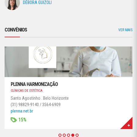
DÉBORA GUIZOLI
CONVÊNIOS
VER MAIS
PLENNA HARMONIZAÇÃO
CLÍNICAS DE ESTÉTICA
Santo Agostinho . Belo Horizonte
(31) 98829-9140 / 3564-6909
plenna.net.br
15%