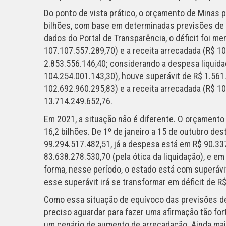
Do ponto de vista prático, o orçamento de Minas p
bilhões, com base em determinadas previsões de 
dados do Portal de Transparência, o déficit foi 
107.107.557.289,70) e a receita arrecadada (R$ 104
2.853.556.146,40; considerando a despesa liquida
104.254.001.143,30), houve superávit de R$ 1.561
102.692.960.295,83) e a receita arrecadada (R$ 1
13.714.249.652,76.
Em 2021, a situação não é diferente. O orçamento 
16,2 bilhões. De 1º de janeiro a 15 de outubro des
99.294.517.482,51, já a despesa está em R$ 90.33
83.638.278.530,70 (pela ótica da liquidação), e e
forma, nesse período, o estado está com superávi
esse superávit irá se transformar em déficit de R$
Como essa situação de equívoco das previsões de
preciso aguardar para fazer uma afirmação tão fo
um cenário de aumento de arrecadação. Ainda ma