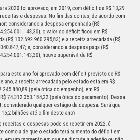
ara 2020 foi aprovado, em 2019, com déficit de R$ 13,29
receitas e despesas. No fim das contas, de acordo com
menor: considerando a despesa empenhada (R$
.254.001.143,30), o valor do déficit ficou em R$
da (R$ 102.692.960.295,83) e a receita arrecadada (R$
.040.847,47; e, considerando a despesa paga (R$
04.254.001.143,30), houve superávit de R$
para este ano foi aprovado com déficit previsto de R$
te ano, a receita arrecadada pelo estado está em R$
7.245.880,89 (pela ótica do empenho), em R$
m R$ 74.312.353.184,22 (pela ótica do pagamento). Dessa
t, considerado qualquer estágio da despesa. Será que
 16,2 bilhões até o fim deste ano?
 receitas e despesas pode se repetir em 2022, é
rte como a de que o estado terá aumento do déficit em
is, em um momento em que se discute a adesão ou não