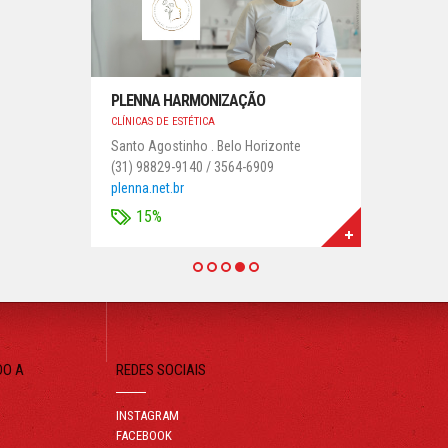
PLENNA HARMONIZAÇÃO
CLÍNICAS DE ESTÉTICA
Santo Agostinho . Belo Horizonte
(31) 98829-9140 / 3564-6909
plenna.net.br
15%
DO A
REDES SOCIAIS
INSTAGRAM
FACEBOOK